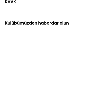
KVVK
Kulübümüzden haberdar olun
E-mail adresinizi giriniz:
Üye ol!
Hızlı Erişim
Hakkımızda
Toplantılarımız