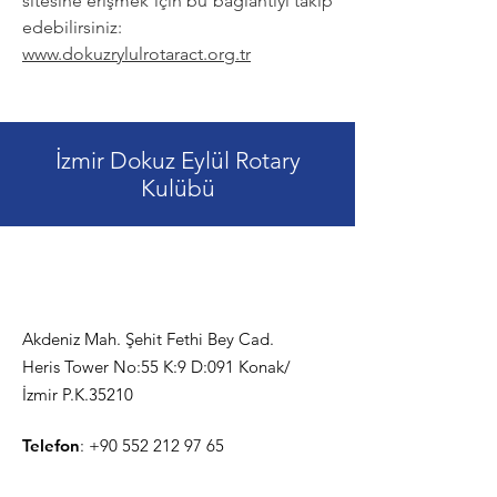
sitesine erişmek için bu bağlantıyı takip
edebilirsiniz:
www.dokuzrylulrotaract.org.tr
İzmir Dokuz Eylül Rotary
Kulübü
Akdeniz Mah. Şehit Fethi Bey Cad.
Heris Tower No:55 K:9 D:091 Konak/
İzmir P.K.35210
Telefon
:
+90 552 212 97 65